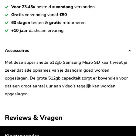
Voor 23.45u
besteld =
vandaag
verzonden
Gratis
verzending vanaf
€50
60 dagen
testen &
gratis
retourneren
+10 jaar
dashcam ervaring
Accessoires
Met deze super snelle 512gb Samsung Micro SD kaart weet je
zeker dat alle opnames van je dashcam goed worden
opgeslagen. De grote 512gb capaciteit zorgt er bovendien voor
dat een groot aantal uur aan video's tegelijk kan worden
opgeslagen.
Capaciteit: 512GB
Reviews & Vragen
Type geheugenkaart: microSDXC UHS-I
Leessnelheid: 160 MB/s
Schrijfsnelheid: 120 MB/s