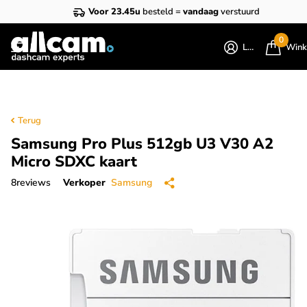
Voor 23.45u
besteld =
vandaag
verstuurd
0
Login
Wink
Terug
Samsung Pro Plus 512gb U3 V30 A2
Micro SDXC kaart
8
reviews
Verkoper
Samsung