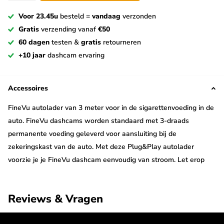
Voor 23.45u
besteld =
vandaag
verzonden
Gratis
verzending vanaf
€50
60 dagen
testen &
gratis
retourneren
+10 jaar
dashcam ervaring
Accessoires
FineVu autolader van 3 meter voor in de sigarettenvoeding in de
auto. FineVu dashcams worden standaard met 3-draads
permanente voeding geleverd voor aansluiting bij de
zekeringskast van de auto. Met deze Plug&Play autolader
voorzie je je FineVu dashcam eenvoudig van stroom. Let erop
dat met deze voeding geen parkeermodus op je FineVu mogelijk
is en dat er geen beveiliging tegen leeglopen van de accu van
Reviews & Vragen
de auto op zit.