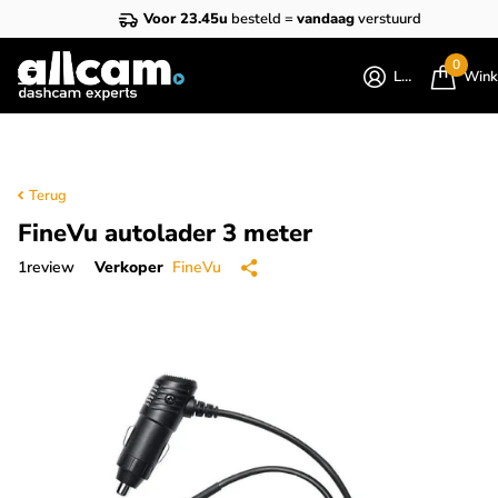
Voor 23.45u
besteld =
vandaag
verstuurd
0
Login
Wink
Terug
FineVu autolader 3 meter
1
review
Verkoper
FineVu