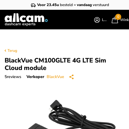
Voor 23.45u
besteld =
vandaag
verstuurd
0
Login
Wink
Terug
BlackVue CM100GLTE 4G LTE Sim
Cloud module
5
reviews
Verkoper
BlackVue