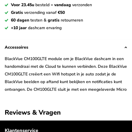
Voor 23.45u
besteld =
vandaag
verzonden
Gratis
verzending vanaf
€50
60 dagen
testen &
gratis
retourneren
+10 jaar
dashcam ervaring
Accessoires
BlackVue CM100GLTE module om je BlackVue dashcam in een
handomdraai met de Cloud te kunnen verbinden. Deze BlackVue
CM100GLTE creëert een Wifi hotspot in je auto zodat je de
BlackVue beelden op aftand kunt bekijken en notificaties kunt
ontvangen. De CM100GLTE sluit je met een meegeleverde Micro
USB kabel aan op de BlackVue 'X' dashcam om hem te voorzien
van stroom.
Reviews & Vragen
In de BlackVue CM100GLTE doe je een Nano Sim kaart met data
abonnement (niet meegeleverd). De BlackVue wordt hierna via
Klantenservice