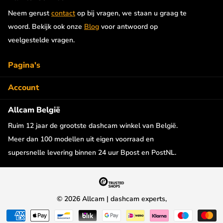
via de Cloud verbonden zodat de volgende functies mogelijk
Neem gerust
contact
op bij vragen, we staan u graag te
worden:
woord. Bekijk ook onze
Blog
voor antwoord op
veelgestelde vragen.
Live beelden bekijken
Video Backup
Pagina's
Remote Video Playback
Event Auto Upload
Account
Push meldingen
Allcam België
GPS-tracking: realtime en geschiedenis
2-weg audio communicatie
Ruim 12 jaar de grootste dashcam winkel van België.
Rij rapportages
Meer dan 100 modellen uit eigen voorraad en
supersnelle levering binnen 24 uur Bpost en PostNL.
De BlackVue CM100GLTE wordt met de nodige
bevestigingsmaterialen geleverd om hem in de auto te kunnen
bevestigen en heeft een compact formaat van 90 x 60 x 10mm.
©
2026
Allcam | dashcam experts,