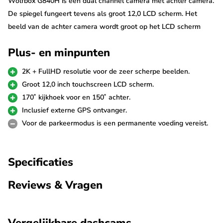
Wolfbox G840H is een dual channel camera met achter camera.
De spiegel fungeert tevens als groot 12,0 LCD scherm. Het
beeld van de achter camera wordt groot op het LCD scherm
weergegeven zodat je perfect beeld naar achteren hebt.
Plus- en minpunten
2K + FullHD
2K + FullHD resolutie voor de zeer scherpe beelden.
De Wolfbox G840H neemt scherpe beelden op door gebruik van
Groot 12,0 inch touchscreen LCD scherm.
de hoogwaardige Sony beeldsensoren. De voorste camera
170˚ kijkhoek voor en 150˚ achter.
neemt op in 2K resolutie met 30fps en de achterste camera met
Inclusief externe GPS ontvanger.
FullHD in 25fps. De achter camera wordt aan de voorste
Voor de parkeermodus is een permanente voeding vereist.
camera verbonden met een meegeleverde kabel van 6 meter.
Voor langere voertuigen is een verlengkabel van 10 meter
Specificaties
beschikbaar.
Reviews & Vragen
Digitale binnenspiegel
De Wolfbox G840H 2K is een uniek vormgegeven spiegel
dashcam en digitale binnenspiegel in één. De grote 12,0 inch