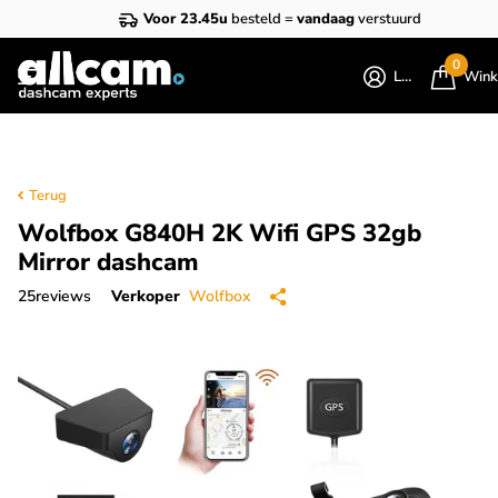
Voor 23.45u
besteld =
vandaag
verstuurd
0
Login
Wink
Terug
Wolfbox G840H 2K Wifi GPS 32gb
Mirror dashcam
25
reviews
Verkoper
Wolfbox