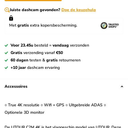
Juiste dashcam gevonden?
Doe de keuzehulp
Met
gratis
extra kopersbescherming.
Voor 23.45u
besteld =
vandaag
verzonden
Gratis
verzending vanaf
€50
60 dagen
testen &
gratis
retourneren
+10 jaar
dashcam ervaring
Accessoires
○ True 4K resolutie ○ Wifi + GPS ○ Uitgebreide ADAS ○
Optionele 3D monitor
De UTOUR C2M 4K is het vlaggeschip model van UTOUR. Deze