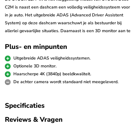
C2M is naast een dashcam een volledig veiligheidssysteem voor
in je auto. Het uitgebreide ADAS (Advanced Driver Assistent
System) op deze dashcam waarschuwt je als bestuurder bij
allerlei gevaarlijke situaties. Daarnaast is een 3D monitor aan te
sluiten waarop de omgeving rondom de auto digitaal wordt
Plus- en minpunten
weergegeven. De C2M neemt op in haarscherpe 4K resolutie.
Door de Wifi zijn beelden makkelijk te bekijken via de UTOUR
Uitgebreide ADAS veiligheidssystemen.
App en via de ingebouwde GPS ontvanger wordt de snelheid en
Optionele 3D monitor.
locatie altijd bijgehouden.
Haarscherpe 4K (3840p) beeldkwaliteit.
De achter camera wordt standaard niet meegeleverd.
Uitgebreide ADAS
UTOUR is misschien wel het meest geavanceerde dashcam
Specificaties
merk als het gaat om ADAS technologie. Deze C2M
waarschuwt je als bestuurder namelijk bij allerlei risicovolle
Reviews & Vragen
situaties: