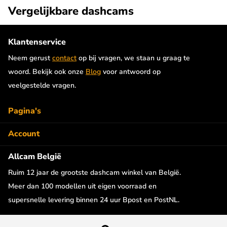
PWS
(Pedestrian Warning system): Waarschuwt bij dreigende
Vergelijkbare dashcams
situaties met voetgangers en andere niet gemotoriseerde
voertuigen zoals fietsers en steppers.
Klantenservice
FCWS
(Forward Collision Warning system): Waarschuwt bij
nadering van voorligger met (te) hoge snelheid.
Neem gerust
contact
op bij vragen, we staan u graag te
FDWS
(Forward Departure Warning system): Waarschuwt als
woord. Bekijk ook onze
Blog
voor antwoord op
de voorligger is vertrokken vanuit stilstand (bijvoorbeeld voor
veelgestelde vragen.
het stoplicht).
LDWS
(Lane Departure Warning system): Waarschuwt als je
Pagina's
ongemerkt van rijbaan dreigt te veranderen.
Account
De rijhulp systemen hebben een bereik van zo'n 60 meter en
Allcam België
kunnen afzonderlijk worden aan- en uitgezet. Bepaalde
Ruim 12 jaar de grootste dashcam winkel van België.
systemen kunnen, afhankelijk van het type weg en de verdere
infrastructuur, soms betrouwbaarder zijn dan andere keren.
Meer dan 100 modellen uit eigen voorraad en
Vertrouw daarom nooit blind op dergelijke systemen en blijf als
supersnelle levering binnen 24 uur Bpost en PostNL.
bestuurder altijd alert.