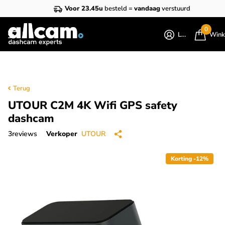
Voor 23.45u
besteld =
vandaag
verstuurd
0
Login
Wink
Terug
UTOUR C2M 4K Wifi GPS safety
dashcam
3
reviews
Verkoper
UTOUR
Korting -12%