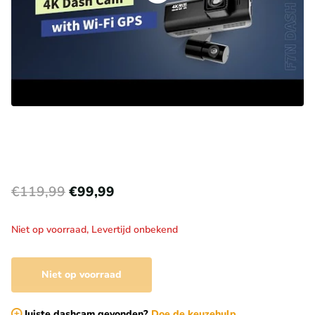
€119,99
€99,99
Niet op voorraad,
Levertijd onbekend
Niet op voorraad
Juiste dashcam gevonden?
Doe de keuzehulp