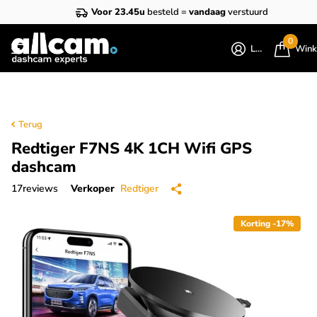
Voor 23.45u
besteld =
vandaag
verstuurd
0
Login
Wink
Terug
Redtiger F7NS 4K 1CH Wifi GPS
dashcam
17
reviews
Verkoper
Redtiger
Korting -17%