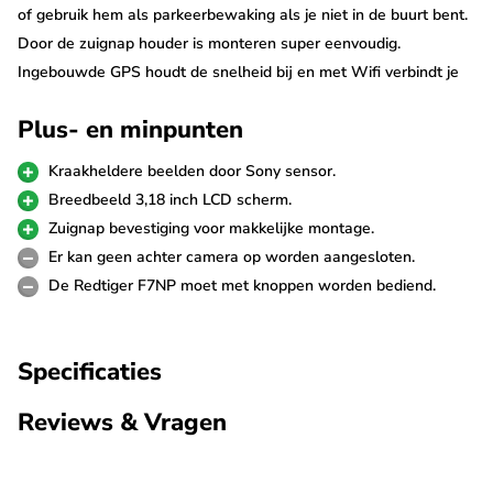
of gebruik hem als parkeerbewaking als je niet in de buurt bent.
Door de zuignap houder is monteren super eenvoudig.
Ingebouwde GPS houdt de snelheid bij en met Wifi verbindt je
eenvoudig met je telefoon als je in de buurt bent.
Plus- en minpunten
Sony Starvis sensor
Kraakheldere beelden door Sony sensor.
De Redtiger F7NS maakt geweldige opnames door gebruik van
Breedbeeld 3,18 inch LCD scherm.
de Sony beeldsensoren. Deze super krachtige sensoren
Zuignap bevestiging voor makkelijke montage.
garanderen de scherpste beelden en zijn met name in het
Er kan geen achter camera op worden aangesloten.
donker ongeëvenaard. De video's worden opgenomen in 4K
De Redtiger F7NP moet met knoppen worden bediend.
(3840p) resolutie met 24fps.
Zuignap bevestiging
Specificaties
De Redtiger F7NS is in een letterlijke handomdraai op de
Reviews & Vragen
voorruit te plaatsen door de handige zuignap bevestiging. Je
gebruikt de dashcam daarom eenvoudig in meerdere auto's. De