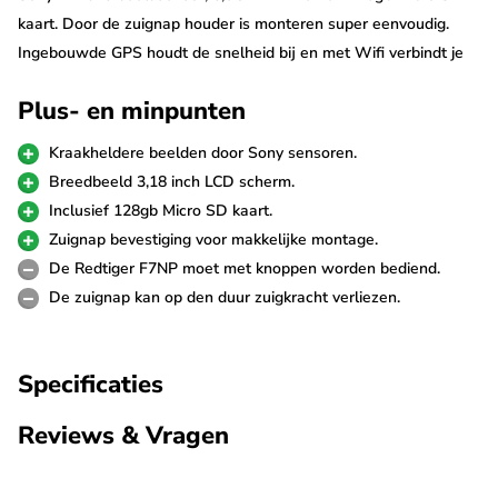
kaart. Door de zuignap houder is monteren super eenvoudig.
Ingebouwde GPS houdt de snelheid bij en met Wifi verbindt je
eenvoudig met je telefoon als je in de buurt bent.
Plus- en minpunten
Sony Starvis sensor
Kraakheldere beelden door Sony sensoren.
De Redtiger F7NP maakt geweldige opnames door gebruik van
Breedbeeld 3,18 inch LCD scherm.
de Sony beeldsensoren (IMX675). Deze super krachtige
Inclusief 128gb Micro SD kaart.
sensoren garanderen de scherpste beelden en zijn met name in
Zuignap bevestiging voor makkelijke montage.
het donker ongeëvenaard. De video's worden opgenomen in 4K
De Redtiger F7NP moet met knoppen worden bediend.
(3840p) resolutie met 24fps aan de voorkant en FullHD (1080p)
De zuignap kan op den duur zuigkracht verliezen.
25fps aan de achterkant.
FullHD achter camera
Specificaties
De Redtiger F7NP dashcam wordt standaard geleverd met
Reviews & Vragen
FullHD achter camera. Deze achter camera wordt op de
achterruit van de auto bevestigd en neemt op in FullHD 1080p