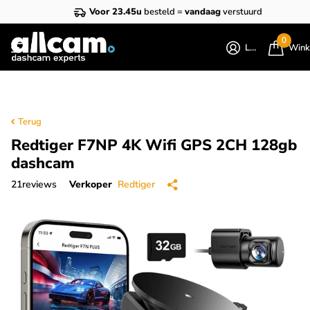
Voor 23.45u
besteld =
vandaag
verstuurd
0
Login
Wink
Terug
Redtiger F7NP 4K Wifi GPS 2CH 128gb
dashcam
21
reviews
Verkoper
Redtiger