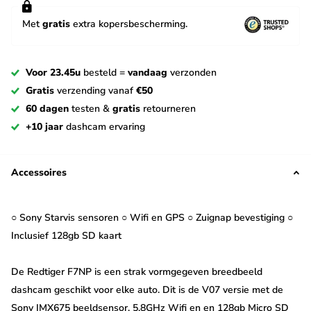
Met
gratis
extra kopersbescherming.
Voor 23.45u
besteld =
vandaag
verzonden
Gratis
verzending vanaf
€50
60 dagen
testen &
gratis
retourneren
+10 jaar
dashcam ervaring
Accessoires
○ Sony Starvis sensoren ○ Wifi en GPS ○ Zuignap bevestiging ○
Inclusief 128gb SD kaart
De Redtiger F7NP is een strak vormgegeven breedbeeld
dashcam geschikt voor elke auto. Dit is de V07 versie met de
Sony IMX675 beeldsensor, 5,8GHz Wifi en en 128gb Micro SD