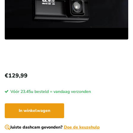
€129,99
Vóór 23.45u besteld = vandaag verzonden
In winkelwagen
Juiste dashcam gevonden?
Doe de keuzehulp