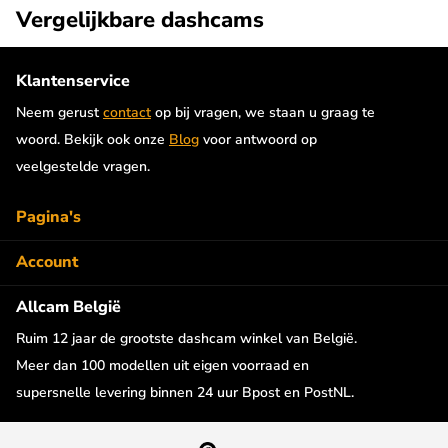
met 25fps. De achter camera wordt met een lange kabel (6
Vergelijkbare dashcams
meter) verbonden met de voorste dashcam. Voor de camera is
geen extra stroomvoorziening nodig. De beelden van beide
Klantenservice
camera's worden apart op de SD kaart opgeslagen. Optioneel is
Neem gerust
contact
op bij vragen, we staan u graag te
een 10 meter lange verlengkabel beschikbaar.
woord. Bekijk ook onze
Blog
voor antwoord op
Zuignap bevestiging
veelgestelde vragen.
De Redtiger F7NP is in een letterlijke handomdraai op de
Pagina's
voorruit te plaatsen door de handige zuignap bevestiging. Je
gebruikt de dashcam daarom eenvoudig in meerdere auto's. De
Account
camera kan in de houder verticaal worden gepositioneerd. De
Allcam België
F7NP is ook los uit de houder te halen indien je de houder op de
ruit wil laten zitten.
Ruim 12 jaar de grootste dashcam winkel van België.
Meer dan 100 modellen uit eigen voorraad en
3,18 inch LCD
supersnelle levering binnen 24 uur Bpost en PostNL.
Misschien wel het mooiste van deze Redtiger F7NP is het