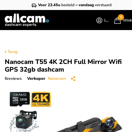
Voor 23.45u
besteld =
vandaag
verstuurd
0
Login
Wink
Terug
Nanocam T55 4K 2CH Full Mirror Wifi
GPS 32gb dashcam
6
reviews
Verkoper
Nanocam