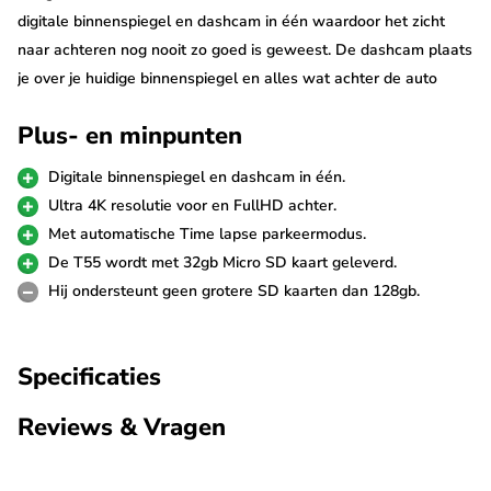
digitale binnenspiegel en dashcam in één waardoor het zicht
naar achteren nog nooit zo goed is geweest. De dashcam plaats
je over je huidige binnenspiegel en alles wat achter de auto
gebeurt wordt weergegeven op het LCD scherm dat tegens als
Plus- en minpunten
spiegel fungeert. De T55 is bovendien één van de eerste spiegel
dashcams met zowel 4K resolutie, Wifi én GPS.
Digitale binnenspiegel en dashcam in één.
Ultra 4K resolutie voor en FullHD achter.
Full Mirror design
Met automatische Time lapse parkeermodus.
Misschien wel het mooiste van deze Nanocam T55 is dat de
De T55 wordt met 32gb Micro SD kaart geleverd.
spiegel fungeert als volledig LCD scherm. Het beeld van de
Hij ondersteunt geen grotere SD kaarten dan 128gb.
achter camera wordt op dit scherm weergegeven waardoor je
compleet zicht achter de auto hebt. Met name in voertuigen
Specificaties
zonder goed zicht naar achteren - zoals campers of
bestelbussen - kan de T55 het rijplezier en de veiligheid daarom
Reviews & Vragen
enorm vergroten.