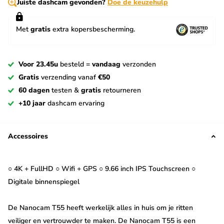
Juiste dashcam gevonden?
Doe de keuzehulp
Met
gratis
extra kopersbescherming.
Voor 23.45u
besteld =
vandaag
verzonden
Gratis
verzending vanaf
€50
60 dagen
testen &
gratis
retourneren
+10 jaar
dashcam ervaring
Accessoires
○ 4K + FullHD ○ Wifi + GPS ○ 9.66 inch IPS Touchscreen ○
Digitale binnenspiegel
De Nanocam T55 heeft werkelijk alles in huis om je ritten
veiliger en vertrouwder te maken. De Nanocam T55 is een