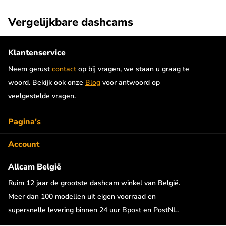
eenvoudig aan op de voorste dashcam. Hij is verbonden met een
lange kabel van 6 meter en de video's worden tegelijkertijd
Vergelijkbare dashcams
opgeslagen op de SD kaart. Met de achter camera aangesloten
wordt de resolutie van de voorste camera automatisch
Klantenservice
aangepast naar 4K.
Neem gerust
contact
op bij vragen, we staan u graag te
Night vision
woord. Bekijk ook onze
Blog
voor antwoord op
veelgestelde vragen.
Door de hoogwaardige 8.0MP beeldsensor zijn de beelden ook
in de nacht van de beste kwaliteit. WDR technologie (Wide
Pagina's
Dynamic Range) zorgt ervoor dat het contrast en de helderheid
van de beelden optimaal wordt bijgesteld.
Account
Allcam België
Inclusief 64gb Micro SD kaart
Ruim 12 jaar de grootste dashcam winkel van België.
De Nanocam M93 Pro 5K wordt standaard geleverd met een
Meer dan 100 modellen uit eigen voorraad en
64gb Micro SD kaart zodat je direct kunt beginnen met
supersnelle levering binnen 24 uur Bpost en PostNL.
opnemen. De dashcam ondersteunt ook grotere Micro SD