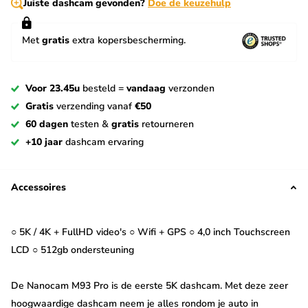
Juiste dashcam gevonden?
Doe de keuzehulp
Met
gratis
extra kopersbescherming.
Voor 23.45u
besteld =
vandaag
verzonden
Gratis
verzending vanaf
€50
60 dagen
testen &
gratis
retourneren
+10 jaar
dashcam ervaring
Accessoires
○ 5K / 4K + FullHD video's ○ Wifi + GPS ○ 4,0 inch Touchscreen
LCD ○ 512gb ondersteuning
De Nanocam M93 Pro is de eerste 5K dashcam. Met deze zeer
hoogwaardige dashcam neem je alles rondom je auto in