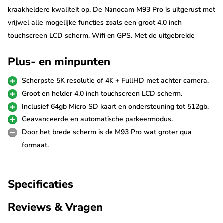
kraakheldere kwaliteit op. De Nanocam M93 Pro is uitgerust met
vrijwel alle mogelijke functies zoals een groot 4.0 inch
touchscreen LCD scherm, Wifi en GPS. Met de uitgebreide
parkeermodus beveilig je je auto ook tijdens het parkeren en
Plus- en minpunten
door de ondersteuning van 512gb Micro SD kaarten sla je
bovendien meerdere dagen aan video's op.
Scherpste 5K resolutie of 4K + FullHD met achter camera.
Groot en helder 4,0 inch touchscreen LCD scherm.
5K resolutie
Inclusief 64gb Micro SD kaart en ondersteuning tot 512gb.
De Nanocam M93 Pro is de eerste dashcam met 5K resolutie.
Geavanceerde en automatische parkeermodus.
Deze dashcam neemt video's op in breedbeeld 5160p * 2160p.
Door het brede scherm is de M93 Pro wat groter qua
Wanneer je de achter camera aansluit wordt de resolutie
formaat.
bijgesteld naar 4K + FullHD. Je kunt de resolutie ook lager
instellen om meer data op de SD kaart op te kunnen slaan.
Specificaties
FullHD achter camera
Reviews & Vragen
De achter camera filmt met FullHD 30fps resolutie is sluit je