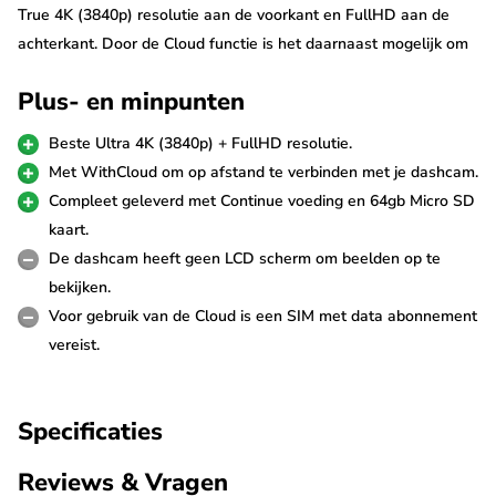
True 4K (3840p) resolutie aan de voorkant en FullHD aan de
achterkant. Door de Cloud functie is het daarnaast mogelijk om
overal ter wereld live met de dashcam mee te kijken of
Plus- en minpunten
meldingen te ontvangen als er iets rondom je auto gebeurt.
Beste Ultra 4K (3840p) + FullHD resolutie.
True 4K + FullHD 30fps
Met WithCloud om op afstand te verbinden met je dashcam.
De Gnet G-ON4 2CH 4K Cloud filmt met de scherpste Ultra 4K
Compleet geleverd met Continue voeding en 64gb Micro SD
(3840p) resolutie. Door het gebruik van de SONY Starvis 8.0MP
kaart.
beeldsensor zijn de beelden met name in het donker van
De dashcam heeft geen LCD scherm om beelden op te
buitengewoon goede kwaliteit. De achter camera filmt met
bekijken.
FullHD en ze nemen beide op in 30fps (frames per second).
Voor gebruik van de Cloud is een SIM met data abonnement
vereist.
De achtercamera wordt met een lange meegeleverde kabel van
6 meter verbonden aan de voorste camera en ontvangt ook
Specificaties
stroom via deze kabel, er is dus geen extra stroomtoevoer nodig.
Voor langere voertuigen is een 9 meter lange kabel voor de
Reviews & Vragen
achter camera beschikbaar (zie accessoires).