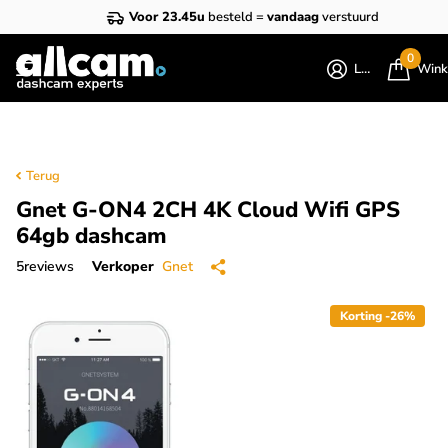
Voor 23.45u
besteld =
vandaag
verstuurd
0
Login
Wink
Terug
Gnet G-ON4 2CH 4K Cloud Wifi GPS
64gb dashcam
5
reviews
Verkoper
Gnet
Korting -26%