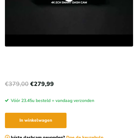
€379,00
€279,99
Vóór 23.45u besteld = vandaag verzonden
In winkelwagen
Juiste dashcam gevonden?
Doe de keuzehulp