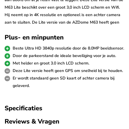
M63 Lite beschikt over een groot 3,0 inch LCD scherm en Wifi.
Hij neemt op in 4K resolutie en optioneel is een achter camera
aan te sluiten. De Lite versie van de AZDome M63 heeft geen
GPS en er wordt standaard geen Micro SD kaart bij geleverd.
Plus- en minpunten
Ultra 4K resolutie
Beste Ultra HD 3840p resolutie door de 8.0MP beeldsensor.
De AZDome M63 Lite dashcam is uitgerust met de nieuwste
Door de parkeerstand de ideale beveiliging voor je auto.
8.0MP beeldsensor die garant staat voor de scherpste Ultra 4K
Met helder en groot 3.0 inch LCD scherm.
video's. Hij filmt met een resolutie van 3840p*2160p in 25fps,
Deze Lite versie heeft geen GPS om snelheid bij te houden.
maar je kunt hem ook op FullHD 60fps laten opnemen. De HDR
Er wordt standaard geen SD kaart of achter camera bij
technologie staat garant voor een perfecte beeldkwaliteit bij
geleverd.
alle weersomstandigheden. Tevens kan met de dashcam foto's
in 18M pixels worden gemaakt.
Specificaties
Let op
: Door de schuine montage op de ruit is de AZDome M63
Reviews & Vragen
minder geschikt om in vrachtwagens of andere voertuigen met