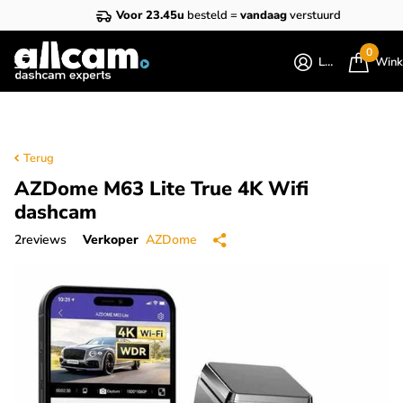
Voor 23.45u
besteld =
vandaag
verstuurd
0
Login
Wink
Terug
AZDome M63 Lite True 4K Wifi
dashcam
2
reviews
Verkoper
AZDome