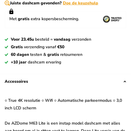
Juiste dashcam gevonden?
Doe de keuzehulp
Met
gratis
extra kopersbescherming.
Voor 23.45u
besteld =
vandaag
verzonden
Gratis
verzending vanaf
€50
60 dagen
testen &
gratis
retourneren
+10 jaar
dashcam ervaring
Accessoires
○ True 4K resolutie ○ Wifi ○ Automatische parkeermodus ○ 3,0
inch LCD scherm
De AZDome M63 Lite is een instap model dashcam met alles
aan boord om al je ritten vast te leggen. Deze Lite versie van de