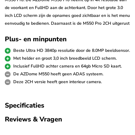
de voorkant en FullHD aan de achterkant. Door het grote 3.0
inch LCD scherm zijn de opnames goed zichtbaar en is het menu
eenvoudig te bedienen. Daarnaast is de M550 Pro 2CH uitgerust
met Wifi en GPS.
Plus- en minpunten
Ultra 4K resolutie
Beste Ultra HD 3840p resolutie door de 8.0MP beeldsensor.
De M550 Pro 2CH 4K 64gb is uitgerust met de nieuwste 8.0MP
Met helder en groot 3,0 inch breedbeeld LCD scherm.
beeldsensor die garant staat voor de scherpste Ultra 4K video's.
Inclusief FullHD achter camera en 64gb Micro SD kaart.
Hij filmt met een resolutie van 3840p*2160p met 25fps, maar je
De AZDome M550 heeft geen ADAS systeem.
kunt hem ook op FullHD 60fps laten opnemen. De HDR
Deze 2CH versie heeft geen interieur camera.
technologie staat garant voor een perfecte beeldkwaliteit bij
alle weersomstandigheden. Tevens kan met de dashcam foto's
Specificaties
in 18M pixels worden gemaakt.
Reviews & Vragen
De meegeleverde achter camera is uitgerust met een FullHD
(1080p) beeldsensor zodat ook alles wat achter de auto gebeurt