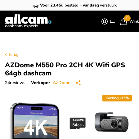
Voor 23.45u
besteld =
vandaag
verstuurd
0
Login
Wink
Terug
AZDome M550 Pro 2CH 4K Wifi GPS
64gb dashcam
24
reviews
Verkoper
AZDome
Korting -13%