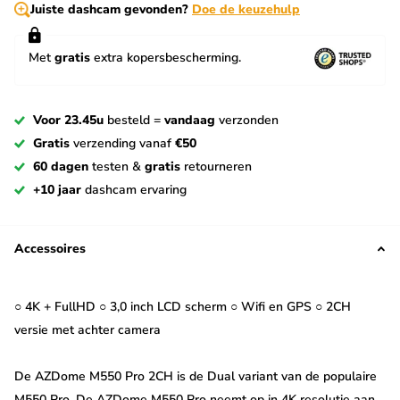
Juiste dashcam gevonden?
Doe de keuzehulp
Met
gratis
extra kopersbescherming.
Voor 23.45u
besteld =
vandaag
verzonden
Gratis
verzending vanaf
€50
60 dagen
testen &
gratis
retourneren
+10 jaar
dashcam ervaring
Accessoires
○ 4K + FullHD ○ 3,0 inch LCD scherm ○ Wifi en GPS ○ 2CH
versie met achter camera
De AZDome M550 Pro 2CH is de Dual variant van de populaire
M550 Pro. De AZDome M550 Pro neemt op in 4K resolutie aan