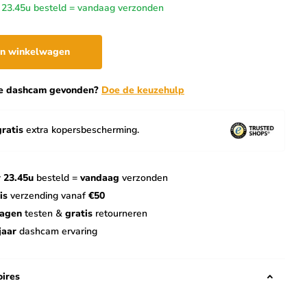
 23.45u besteld = vandaag verzonden
In winkelwagen
te dashcam gevonden?
Doe de keuzehulp
gratis
extra kopersbescherming.
 23.45u
besteld =
vandaag
verzonden
is
verzending vanaf
€50
dagen
testen &
gratis
retourneren
jaar
dashcam ervaring
ires