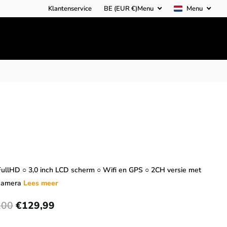
Klantenservice
BE (EUR €)
Menu
Menu
FullHD ○ 3,0 inch LCD scherm ○ Wifi en GPS ○ 2CH versie met
 camera
Lees meer
,00
€129,99