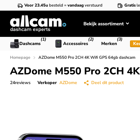
Voor 23.45u
besteld =
vandaag
verstuurd
Gratis
le
Bekijk assortiment
(1)
(2)
(3)
Dashcams
Accessoires
Merken
Ke
Homepage
AZDome M550 Pro 2CH 4K Wifi GPS 64gb dashcam
AZDome M550 Pro 2CH 4K 
24
reviews
Verkoper
AZDome
Deel dit product