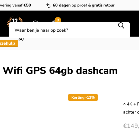
vering vanaf
€50
60 dagen
op proef &
gratis
retour
Zoeken
0
Winkelwagen
(4)
uzehulp
Wifi GPS 64gb dashcam
Korting -13%
○ 4K + 
achter
€149