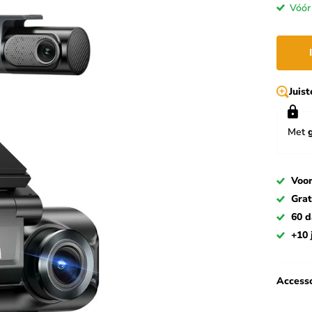
Vóór
Juis
Met
Voor
Grat
60 
+10 
Accesso