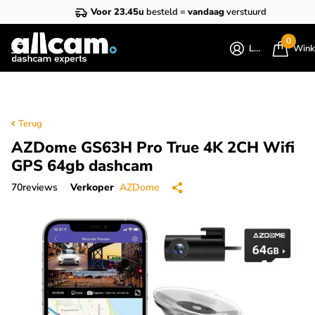
Voor 23.45u
besteld =
vandaag
verstuurd
0
Login
Wink
Terug
AZDome GS63H Pro True 4K 2CH Wifi
GPS 64gb dashcam
70
reviews
Verkoper
AZDome