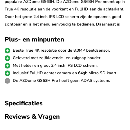
populaire AZDome GS63H. De AZDome GS63H Pro neemt op in
True 4K resolutie aan de voorkant en FullHD aan de achterkant.
Door het grote 2.4 inch IPS LCD scherm zijn de opnames goed
zichtbaar en is het menu eenvoudig te bedienen. Daarnaast is
de GS63H Pro 2CH uitgerust met Wifi en GPS.
Plus- en minpunten
True 4K resolutie
Beste True 4K resolutie door de 8.0MP beeldsensor.
De GS63H Pro 2CH True 4K 64gb is uitgerust met de nieuwste
Geleverd met zelfklevende- en zuignap houder.
8.0MP beeldsensor die garant staat voor de scherpste Ultra 4K
Met helder en groot 2,4 inch IPS LCD scherm.
video's. Hij filmt met een resolutie van 3840p*2160p met 25fps,
Inclusief FullHD achter camera en 64gb Micro SD kaart.
maar je kunt hem ook op FullHD 60fps laten opnemen. De HDR
De AZDome GS63H Pro heeft geen ADAS systeem.
technologie staat garant voor een perfecte beeldkwaliteit bij
alle weersomstandigheden. Tevens kunne met de dashcam
Specificaties
foto's in 18M pixels worden gemaakt.
Reviews & Vragen
De meegeleverde achter camera is uitgerust met een FullHD
(1080p) beeldsensor zodat ook alles wat achter de auto gebeurt