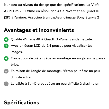
jour tant au niveau du design que des spécifications. La Viofo
A229 Pro 2CH filme en résolution 4K à l'avant et en QuadHD
(2K) à l'arrière. Associée à un capteur d'image Sony Starvis 2
intégré, la A229 Pro offre ainsi des images d'une netteté
Avantages et inconvénients
exceptionnelle, tant à l'avant qu'à l'arrière et dans toutes les
conditions.
Qualité d'image 4K + QuadHD d'une grande netteté.
Avec un écran LCD de 2,4 pouces pour visualiser les
Enregistrement double 4K + Quad HD
images.
La Viofo A229 Pro 2CH étant équipée de deux caméras, elle
Conception discrète grâce au montage en angle sur le pare-
permet d'enregistrer à la fois à l'avant et à l'arrière du véhicule.
brise.
La Viofo A229 Pro 2CH filme en résolution 4K à l'avant et en
En raison de l'angle de montage, l'écran peut être un peu
QuadHD (2K) à l'arrière. La caméra arrière est reliée à la
difficile à lire.
caméra avant à l'aide d'un long câble de 6 mètres fourni. Les
Le câble à l'arrière peut être un peu difficile à dissimuler.
images de la caméra arrière sont enregistrées séparément sur
la carte SD. Sur l'écran LCD HD de 2,4 pouces, la caméra arrière
Spécifications
s'affiche sur un quart de l'écran via la fonction PiP (Picture in
Picture).