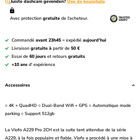
Juiste dashcam gevonden?
Doe de keuzehulp
Avec protection
gratuite
de l'acheteur.
Commandé
avant 23h45
= expédié
aujourd'hui
Livraison
gratuite à
partir de
50 €
Essai de
60 jours
et retours
gratuits
+10 ans
d' expérience
Accessoires
○ 4K + QuadHD ○ Dual-Band Wifi + GPS ○ Automatique mode
parking ○ Support 512gb
La Viofo A229 Pro 2CH est la suite tant attendue de la série
A229, à la fois populaire et fiable. Viofo a procédé à une mise à