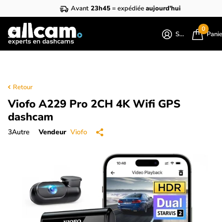
Avant
23h45
= expédiée
aujourd'hui
0
S'identifier
Pani
Retour
Viofo A229 Pro 2CH 4K Wifi GPS
dashcam
3
Autre
Vendeur
Viofo