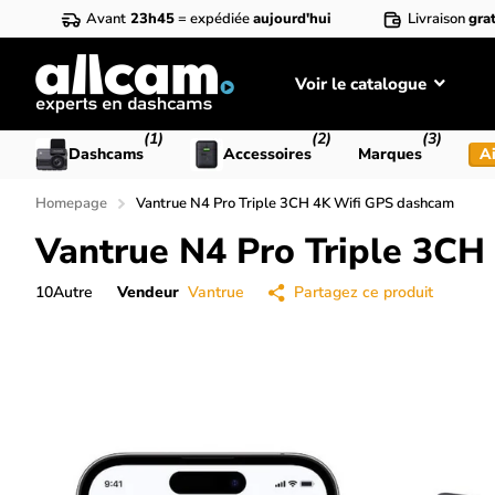
Avant
23h45
= expédiée
aujourd'hui
Livraison
grat
Voir le catalogue
(1)
(2)
(3)
Dashcams
Accessoires
Marques
Ai
Homepage
Vantrue N4 Pro Triple 3CH 4K Wifi GPS dashcam
Vantrue N4 Pro Triple 3C
10
Autre
Vendeur
Vantrue
Partagez ce produit