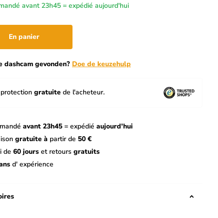
andé avant 23h45 = expédié aujourd'hui
En panier
te dashcam gevonden?
Doe de keuzehulp
protection
gratuite
de l'acheteur.
mandé
avant 23h45
= expédié
aujourd'hui
aison
gratuite à
partir de
50 €
i de
60 jours
et retours
gratuits
ans
d' expérience
ires