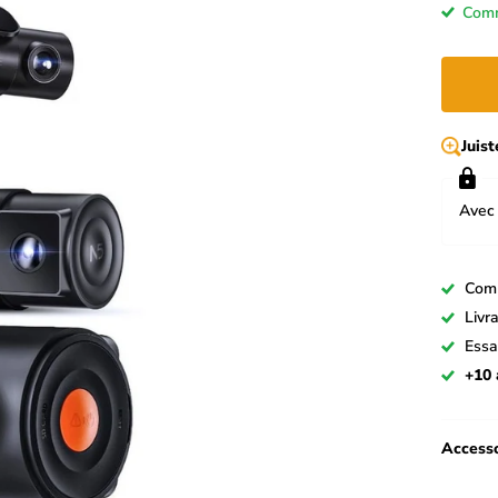
Comm
Juis
Avec 
Com
Livr
Essa
+10 
Accesso