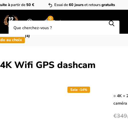
uite à
partir de
50 €
Essai de
60 jours
et retours
gratuits
Que cherchez-vous?
0
Panier
(4)
de au choix
H 4K Wifi GPS dashcam
Sale -14%
○ 4K + 
caméra 
€349