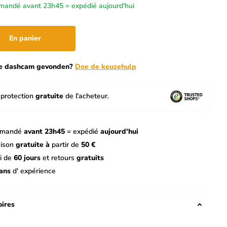
andé avant 23h45 = expédié aujourd'hui
En panier
te dashcam gevonden?
Doe de keuzehulp
protection
gratuite
de l'acheteur.
mandé
avant 23h45
= expédié
aujourd'hui
aison
gratuite à
partir de
50 €
i de
60 jours
et retours
gratuits
ans
d' expérience
ires