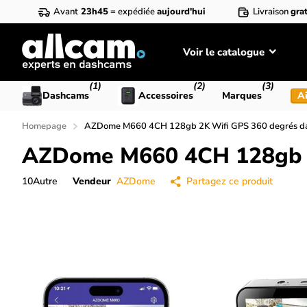
Avant
23h45
= expédiée
aujourd'hui
Livraison
grat
Voir le catalogue
(1)
(2)
(3)
Dashcams
Accessoires
Marques
Ai
Homepage
AZDome M660 4CH 128gb 2K Wifi GPS 360 degrés d
AZDome M660 4CH 128gb 2
10
Autre
Vendeur
AZDome
Partagez ce produit