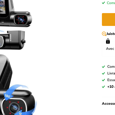
Comm
Juis
Avec 
Com
Livr
Essa
+10 
Accesso