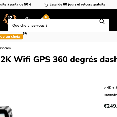
uite à
partir de
50 €
Essai de
60 jours
et retours
gratuits
Que cherchez-vous?
0
Panier
(4)
de au choix
ashcam
K Wifi GPS 360 degrés das
○ 4K + 
mémoir
€249